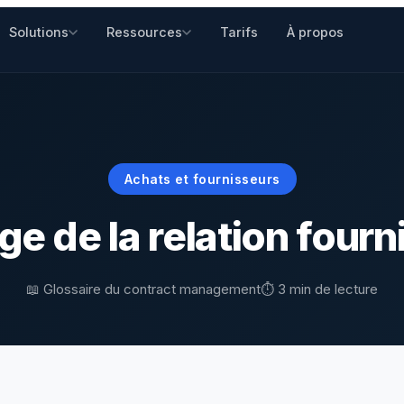
Solutions
Ressources
Tarifs
À propos
idiques
Glossaire
g
Collaboration
 les directions juridiques
120 termes du contract
cles et actualités CLM
Rédaction et négociation
management
merciales
Achats et fournisseurs
Modèles de contrats
 les équipes sales
des
Intégrations
Contrats Word gratuits, prêts
ources approfondies
Connectez vos outils
ge de la relation four
à adapter
 & Ops
 les fonctions finance
uses
Lexique
📖 Glossaire du contract management
⏱️ 3 min de lecture
ses commentées,
Définitions juridiques
achées aux textes de loi
essentielles, en clair
paratifs
trer entre deux contrats
lauses