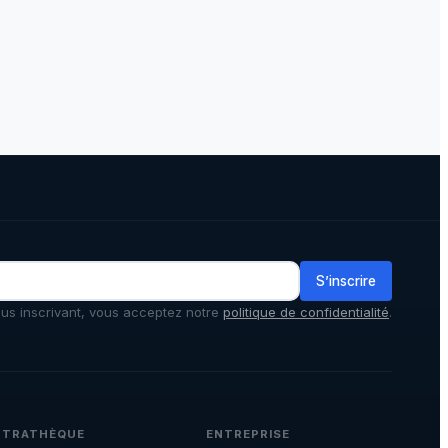
S’inscrire
us inscrivant, vous acceptez notre
politique de confidentialité
.
NTRATHÈQUE
ENTREPRISE