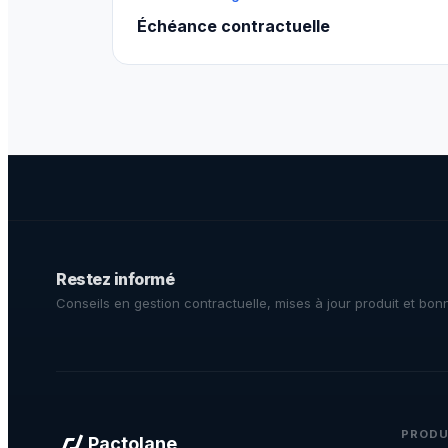
Échéance contractuelle
Restez informé
Conseils en gestion contractuelle, mises à jour produit et bon
PRODU
Pactolane