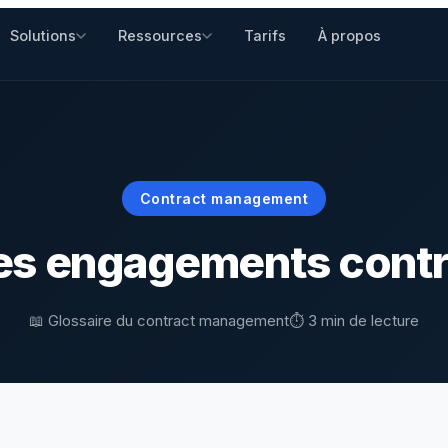
Solutions
Ressources
Tarifs
À propos
idiques
Glossaire
g
Collaboration
 les directions juridiques
120 termes du contract
cles et actualités CLM
Rédaction et négociation
management
merciales
Contract management
Modèles de contrats
 les équipes sales
des
Intégrations
Contrats Word gratuits, prêts
ources approfondies
Connectez vos outils
des engagements contr
à adapter
 & Ops
 les fonctions finance
uses
Lexique
📖 Glossaire du contract management
⏱️ 3 min de lecture
ses commentées,
Définitions juridiques
achées aux textes de loi
essentielles, en clair
paratifs
trer entre deux contrats
lauses