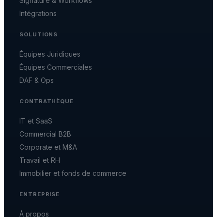
Signature & Workflows
Intégrations
SOLUTIONS
Équipes Juridiques
Équipes Commerciales
DAF & Ops
CONTRATHÈQUE
IT et SaaS
Commercial B2B
Corporate et M&A
Travail et RH
Immobilier et fonds de commerce
ENTREPRISE
À propos