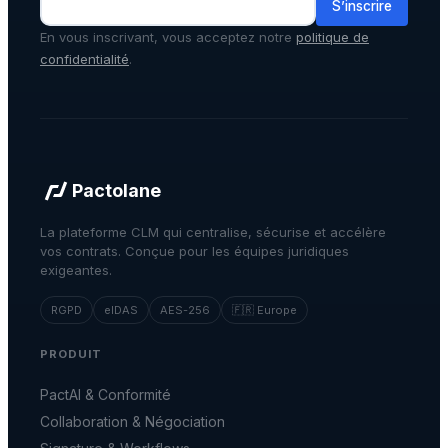
S’inscrire
En vous inscrivant, vous acceptez notre
politique de
confidentialité
.
Pactolane
La plateforme CLM qui centralise, sécurise et accélère
vos contrats. Conçue pour les équipes juridiques
exigeantes.
RGPD
eIDAS
AES-256
🇫🇷 Europe
PRODUIT
PactAI & Conformité
Collaboration & Négociation