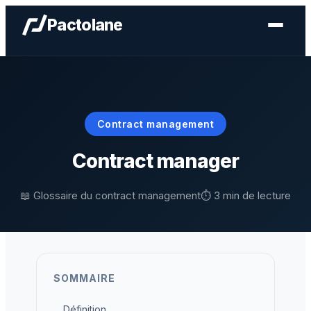
Aller
Pactolane
au
contenu
Contract management
Contract manager
📖 Glossaire du contract management
⏱️ 3 min de lecture
SOMMAIRE
Définition