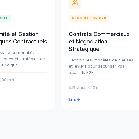
MITÉ
NÉGOCIATION B2B
ité et Gestion
Contrats Commerciaux
ques Contractuels
et Négociation
Stratégique
s de conformité,
itiques et stratégies de
Techniques, modèles de clauses
 juridique.
et leviers pour sécuriser vos
accords B2B.
30 min
9 chap.
40 min
Lire