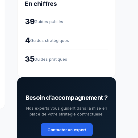
En chiffres
39
Guides publiés
4
Guides stratégiques
35
Guides pratiques
Besoin d’accompagnement ?
Nos experts vous guident dans la mise en
place de votre stratégie contractuelle.
Contacter un expert