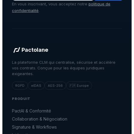
En vous inscrivant, vous acceptez notre
politique de
confidentialité
.
Pactolane
La plateforme CLM qui centralise, sécurise et accélère
vos contrats. Conçue pour les équipes juridiques
exigeantes.
RGPD
eIDAS
AES-256
🇫🇷 Europe
PRODUIT
PactAI & Conformité
Collaboration & Négociation
Signature & Workflows