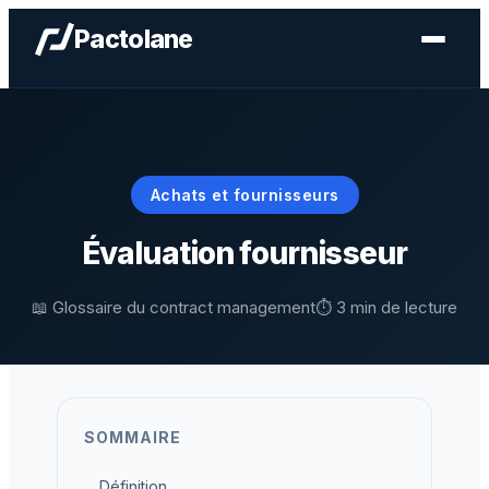
Aller
Pactolane
au
contenu
Achats et fournisseurs
Évaluation fournisseur
📖 Glossaire du contract management
⏱️ 3 min de lecture
SOMMAIRE
Définition