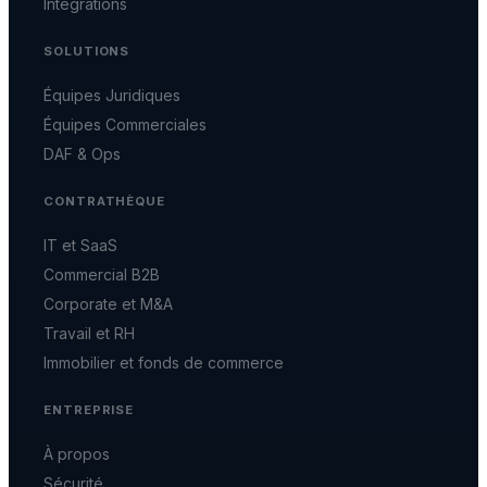
Intégrations
SOLUTIONS
Équipes Juridiques
Équipes Commerciales
DAF & Ops
CONTRATHÈQUE
IT et SaaS
Commercial B2B
Corporate et M&A
Travail et RH
Immobilier et fonds de commerce
ENTREPRISE
À propos
Sécurité