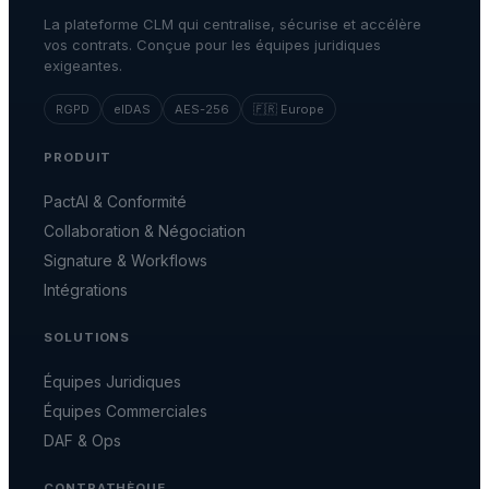
La plateforme CLM qui centralise, sécurise et accélère
vos contrats. Conçue pour les équipes juridiques
exigeantes.
RGPD
eIDAS
AES-256
🇫🇷 Europe
PRODUIT
PactAI & Conformité
Collaboration & Négociation
Signature & Workflows
Intégrations
SOLUTIONS
Équipes Juridiques
Équipes Commerciales
DAF & Ops
CONTRATHÈQUE