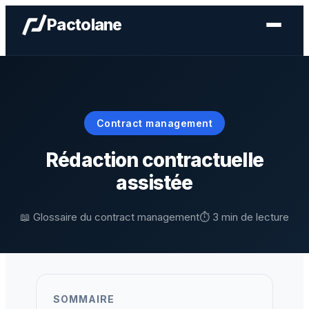
Aller
Pactolane
au
contenu
Contract management
Rédaction contractuelle
assistée
📖 Glossaire du contract management
⏱️ 3 min de lecture
SOMMAIRE