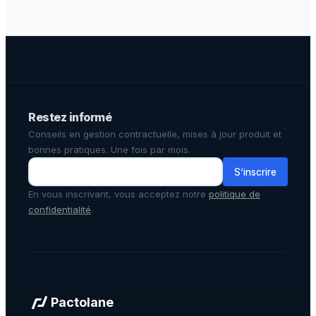
Restez informé
Conseils en gestion contractuelle, mises à jour produit et
bonnes pratiques. Une fois par mois.
S’inscrire
En vous inscrivant, vous acceptez notre
politique de
confidentialité
.
Pactolane