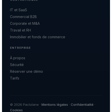
IT et SaaS
Commercial B2B
Corporate et M&A
Travail et RH
Immobilier et fonds de commerce
ENTREPRISE
À propos
Sécurité
Réserver une démo
Tarifs
© 2026 Pactolane ·
Mentions légales
·
Confidentialité
·
Cookies