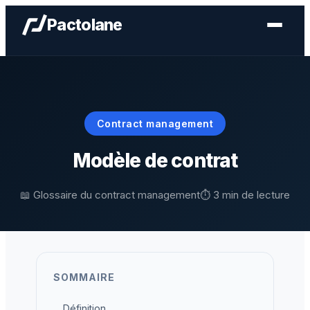
Aller
Pactolane
au
contenu
Contract management
Modèle de contrat
📖 Glossaire du contract management
⏱️ 3 min de lecture
SOMMAIRE
Définition