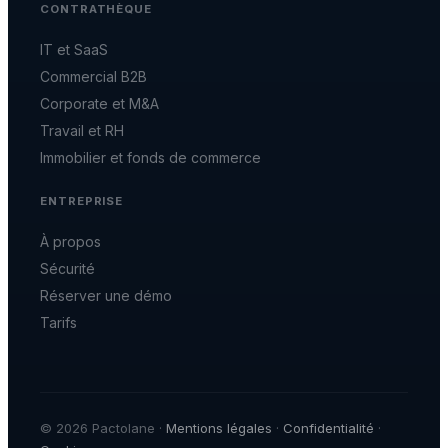
CONTRATHÈQUE
IT et SaaS
Commercial B2B
Corporate et M&A
Travail et RH
Immobilier et fonds de commerce
ENTREPRISE
À propos
Sécurité
Réserver une démo
Tarifs
© 2026 Pactolane ·
Mentions légales
·
Confidentialité
·