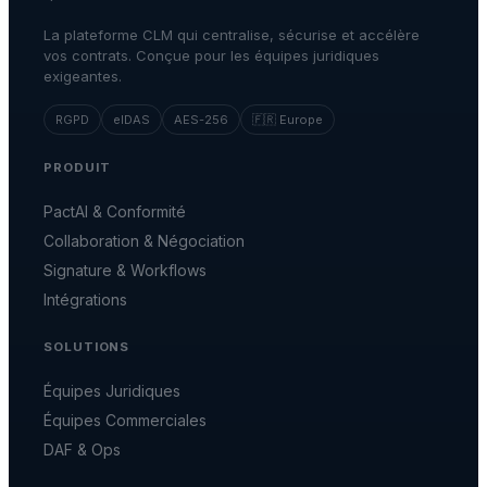
La plateforme CLM qui centralise, sécurise et accélère
vos contrats. Conçue pour les équipes juridiques
exigeantes.
RGPD
eIDAS
AES-256
🇫🇷 Europe
PRODUIT
PactAI & Conformité
Collaboration & Négociation
Signature & Workflows
Intégrations
SOLUTIONS
Équipes Juridiques
Équipes Commerciales
DAF & Ops