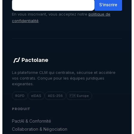
S’inscrire
En vous inscrivant, vous acceptez notre
politique de
confidentialité
.
Pactolane
La plateforme CLM qui centralise, sécurise et accélère
vos contrats. Conçue pour les équipes juridiques
exigeantes.
RGPD
eIDAS
AES-256
🇫🇷 Europe
PRODUIT
PactAI & Conformité
Collaboration & Négociation