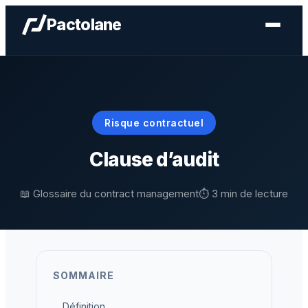
Aller
Pactolane
au
contenu
Risque contractuel
Clause d’audit
📖 Glossaire du contract management
⏱️ 3 min de lecture
SOMMAIRE
Définition