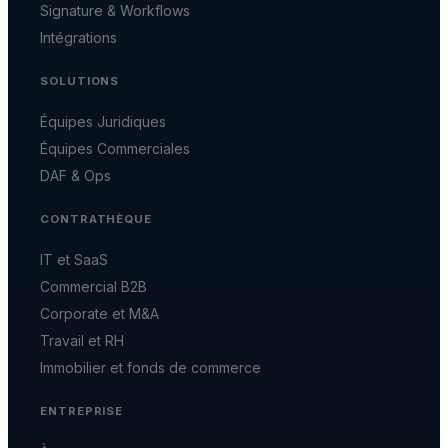
Signature & Workflows
Intégrations
SOLUTIONS
Équipes Juridiques
Équipes Commerciales
DAF & Ops
CONTRATHÈQUE
IT et SaaS
Commercial B2B
Corporate et M&A
Travail et RH
Immobilier et fonds de commerce
ENTREPRISE