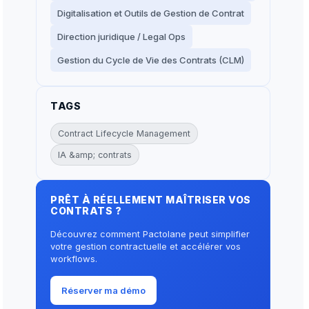
Digitalisation et Outils de Gestion de Contrat
Direction juridique / Legal Ops
Gestion du Cycle de Vie des Contrats (CLM)
TAGS
Contract Lifecycle Management
IA &amp; contrats
PRÊT À RÉELLEMENT MAÎTRISER VOS
CONTRATS ?
Découvrez comment Pactolane peut simplifier
votre gestion contractuelle et accélérer vos
workflows.
Réserver ma démo