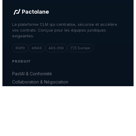
Pactolane
La plateforme CLM qui centralise, sécurise et accélère
vos contrats. Conçue pour les équipes juridiques
exigeantes.
RGPD
eIDAS
AES-256
🇫🇷 Europe
PRODUIT
PactAI & Conformité
Collaboration & Négociation
Signature & Workflows
Intégrations
SOLUTIONS
Équipes Juridiques
Équipes Commerciales