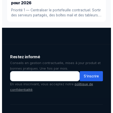
pour 2026
Priorité 1 — Centraliser le portefeuille contractuel. Sortir
des serveurs partagés, des boîtes mail et des tableurs.
Un ...
Restez informé
Conseils en gestion contractuelle, mises à jour produit et
bonnes pratiques. Une fois par mois.
S’inscrire
En vous inscrivant, vous acceptez notre
politique de
confidentialité
.