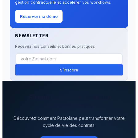
gestion contractuelle et accélérer vos workflows.
Réserver ma démo
NEWSLETTER
Recevez nos conseils et bonnes pratiques
S’inscrire
Simplifiez votre gestion
contractuelle
Découvrez comment Pactolane peut transformer votre
cycle de vie des contrats.