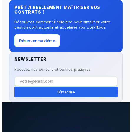
PRÊT À RÉELLEMENT MAÎTRISER VOS
CONTRATS ?
Découvrez comment Pactolane peut simplifier votre
gestion contractuelle et accélérer vos workflows.
Réserver ma démo
NEWSLETTER
Recevez nos conseils et bonnes pratiques
S’inscrire
Simplifiez votre gestion
contractuelle