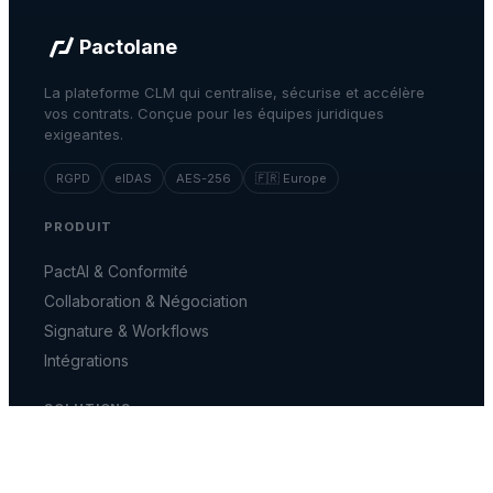
Pactolane
La plateforme CLM qui centralise, sécurise et accélère
vos contrats. Conçue pour les équipes juridiques
exigeantes.
RGPD
eIDAS
AES-256
🇫🇷 Europe
PRODUIT
PactAI & Conformité
Collaboration & Négociation
Signature & Workflows
Intégrations
SOLUTIONS
Équipes Juridiques
Équipes Commerciales