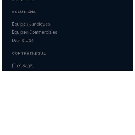
SOLUTIONS
Équipes Juridiques
Équipes Commerciales
DAF & Ops
CONTRATHÈQUE
IT et SaaS
Commercial B2B
Corporate et M&A
Travail et RH
Immobilier et fonds de commerce
ENTREPRISE
À propos
Sécurité