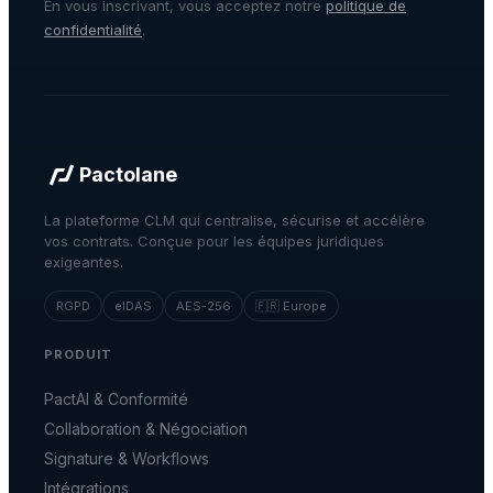
En vous inscrivant, vous acceptez notre
politique de
confidentialité
.
Pactolane
La plateforme CLM qui centralise, sécurise et accélère
vos contrats. Conçue pour les équipes juridiques
exigeantes.
RGPD
eIDAS
AES-256
🇫🇷 Europe
PRODUIT
PactAI & Conformité
Collaboration & Négociation
Signature & Workflows
Intégrations