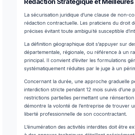
Rédaction Stratégique et Meilleures
La sécurisation juridique d’une clause de non-co
rédaction contractuelle. Les praticiens du droit
précises évitant toute ambiguïté susceptible d’int
La définition géographique doit s’appuyer sur des c
départementale, régionale, ou référence à un ra
principal. Il convient d’éviter les formulations g
systématiquement réduites par le juge à un périm
Concernant la durée, une approche graduelle pe
interdiction stricte pendant 12 mois suivis d’une
restrictions partielles permettant une réinsertio
démontre la volonté de l’entreprise de trouver un 
liberté professionnelle de son cocontractant.
L’énumération des activités interdites doit être 
à des annexes techniques détaillant précisément