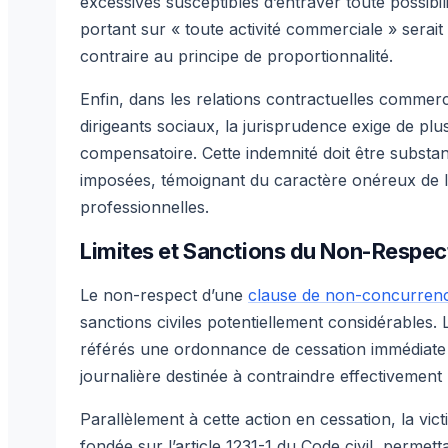
excessives susceptibles d’entraver toute possibil
portant sur « toute activité commerciale » sera
contraire au principe de proportionnalité.
Enfin, dans les relations contractuelles commer
dirigeants sociaux, la jurisprudence exige de pl
compensatoire. Cette indemnité doit être substant
imposées, témoignant du caractère onéreux de la
professionnelles.
Limites et Sanctions du Non-Respe
Le non-respect d’une
clause de non-concurren
sanctions civiles potentiellement considérables. 
référés une ordonnance de cessation immédiate des 
journalière destinée à contraindre effectivement 
Parallèlement à cette action en cessation, la vic
fondée sur l’article 1231-1 du Code civil, permett