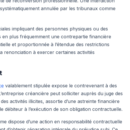
ité de reconversion professionnelle. Une interdiction
it systématiquement annulée par les tribunaux comme
ciales impliquant des personnes physiques ou des
us en plus fréquemment une contrepartie financière
ielle et proportionnée à l’étendue des restrictions
 renonciation à exercer certaines activités
ct
ce
valablement stipulée expose le contrevenant à des
L’entreprise créancière peut solliciter auprès du juge des
activités illicites, assortie d’une astreinte financière
le débiteur à l’exécution de son obligation contractuelle.
time dispose d’une action en responsabilité contractuelle
ant d’obtenir réparation intégrale du préjudice subi. Ce