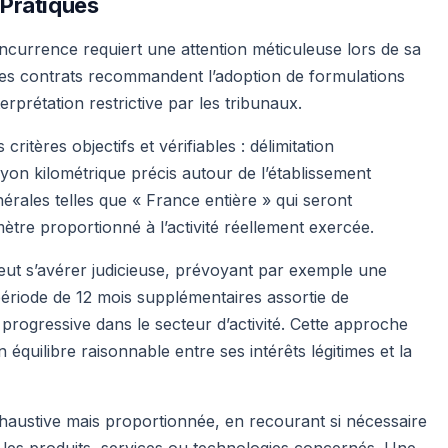
 Pratiques
ncurrence requiert une attention méticuleuse lors de sa
 des contrats recommandent l’adoption de formulations
erprétation restrictive par les tribunaux.
ritères objectifs et vérifiables : délimitation
yon kilométrique précis autour de l’établissement
énérales telles que « France entière » qui seront
ètre proportionné à l’activité réellement exercée.
ut s’avérer judicieuse, prévoyant par exemple une
 période de 12 mois supplémentaires assortie de
n progressive dans le secteur d’activité. Cette approche
équilibre raisonnable entre ses intérêts légitimes et la
exhaustive mais proportionnée, en recourant si nécessaire
 les produits, services ou technologies concernés. Une