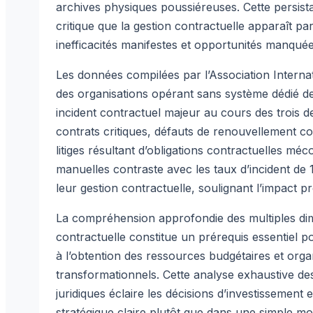
archives physiques poussiéreuses. Cette persis
critique que la gestion contractuelle apparaît p
inefficacités manifestes et opportunités manquée
Les données compilées par l’Association Interna
des organisations opérant sans système dédié d
incident contractuel majeur au cours des trois d
contrats critiques, défauts de renouvellement 
litiges résultant d’obligations contractuelles m
manuelles contraste avec les taux d’incident de 
leur gestion contractuelle, soulignant l’impact p
La compréhension approfondie des multiples dime
contractuelle constitue un prérequis essentiel 
à l’obtention des ressources budgétaires et orga
transformationnels. Cette analyse exhaustive des
juridiques éclaire les décisions d’investissement
stratégique claire plutôt que dans une simple m