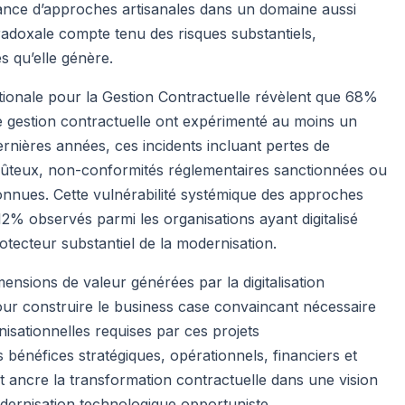
tance d’approches artisanales dans un domaine aussi
aradoxale compte tenu des risques substantiels,
s qu’elle génère.
tionale pour la Gestion Contractuelle révèlent que 68%
e gestion contractuelle ont expérimenté au moins un
ernières années, ces incidents incluant pertes de
coûteux, non-conformités réglementaires sanctionnées ou
éconnues. Cette vulnérabilité systémique des approches
12% observés parmi les organisations ayant digitalisé
rotecteur substantiel de la modernisation.
nsions de valeur générées par la digitalisation
pour construire le business case convaincant nécessaire
nisationnelles requises par ces projets
 bénéfices stratégiques, opérationnels, financiers et
 et ancre la transformation contractuelle dans une vision
odernisation technologique opportuniste.