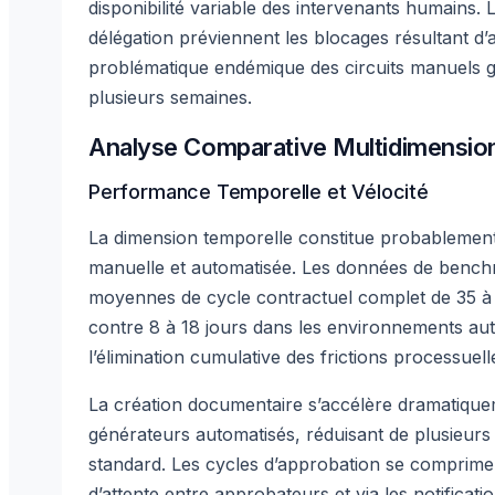
disponibilité variable des intervenants humains.
délégation préviennent les blocages résultant d
problématique endémique des circuits manuels g
plusieurs semaines.
Analyse Comparative Multidimension
Performance Temporelle et Vélocité
La dimension temporelle constitue probablement 
manuelle et automatisée. Les données de bench
moyennes de cycle contractuel complet de 35 à
contre 8 à 18 jours dans les environnements au
l’élimination cumulative des frictions processue
La création documentaire s’accélère dramatiquemen
générateurs automatisés, réduisant de plusieurs
standard. Les cycles d’approbation se comprimen
d’attente entre approbateurs et via les notificati