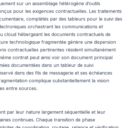
quement sur un assemblage hétérogène d’outils
nçus pour les exigences contractuelles. Les traitements
documentaire, complétés par des tableurs pour le suivi des
lectroniques orchestrant les communications et
 ou cloud hébergeant les documents contractuels de
cture technologique fragmentée génère une dispersion
ions contractuelles pertinentes résident simultanément
ême contrat peut ainsi voir son document principal
nées documentées dans un tableur de suivi
éservé dans des fils de messagerie et ses échéances
 fragmentation complique substantiellement la vision
es entre sources.
nt par leur nature largement séquentielle et leur
aines continues. Chaque transition de phase
icites de coordination, routage, relance et vérification,