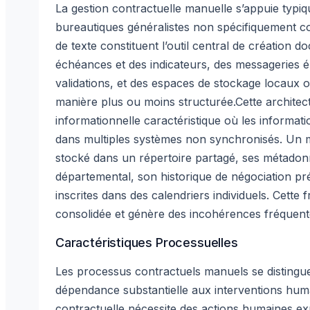
La gestion contractuelle manuelle s’appuie typi
bureautiques généralistes non spécifiquement co
de texte constituent l’outil central de création 
échéances et des indicateurs, des messageries é
validations, et des espaces de stockage locaux
manière plus ou moins structurée.Cette archite
informationnelle caractéristique où les informat
dans multiples systèmes non synchronisés. Un m
stocké dans un répertoire partagé, ses métadon
départemental, son historique de négociation pr
inscrites dans des calendriers individuels. Cette
consolidée et génère des incohérences fréquent
Caractéristiques Processuelles
Les processus contractuels manuels se distingue
dépendance substantielle aux interventions hum
contractuelle nécessite des actions humaines expl