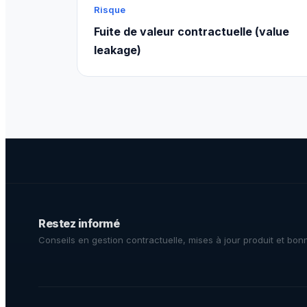
Risque
Fuite de valeur contractuelle (value
leakage)
Restez informé
Conseils en gestion contractuelle, mises à jour produit et bon