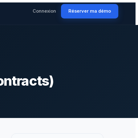
Connexion
Réserver ma démo
ntracts)