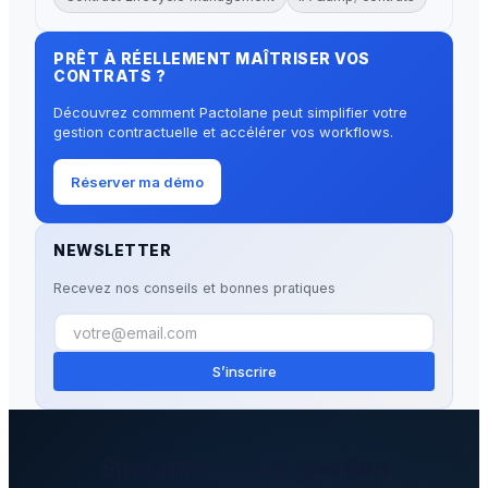
PRÊT À RÉELLEMENT MAÎTRISER VOS
CONTRATS ?
Découvrez comment Pactolane peut simplifier votre
gestion contractuelle et accélérer vos workflows.
Réserver ma démo
NEWSLETTER
Recevez nos conseils et bonnes pratiques
S’inscrire
Simplifiez votre gestion