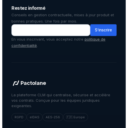
Restez informé
Conseils en gestion contractuelle, mises à jour produit et
bonnes pratiques. Une fois par mois.
S’inscrire
En vous inscrivant, vous acceptez notre
politique de
confidentialité
.
Pactolane
La plateforme CLM qui centralise, sécurise et accélère
vos contrats. Conçue pour les équipes juridiques
exigeantes.
RGPD
eIDAS
AES-256
🇫🇷 Europe