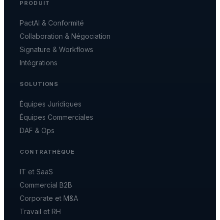
PRODUIT
PactAI & Conformité
Collaboration & Négociation
Signature & Workflows
Intégrations
SOLUTIONS
Équipes Juridiques
Équipes Commerciales
DAF & Ops
CONTRATHÈQUE
IT et SaaS
Commercial B2B
Corporate et M&A
Travail et RH