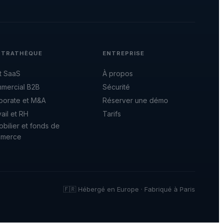
NTRATHÈQUE
ENTREPRISE
t SaaS
À propos
mercial B2B
Sécurité
porate et M&A
Réserver une démo
ail et RH
Tarifs
bilier et fonds de
merce
🇫🇷 Hébergé en Europe · Fabriqué à Paris