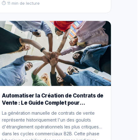
contraignant que les contrats distributifs de droit
⏱ 11 min de lecture
commun. Le secteur automobile européen,
caractérisé par des investissements massifs en
recherche et développement, des réseaux de
distribution étendus et des exigences techniques
sophistiquées, bénéficie d'un régime
d'exemption… Read more
Automatiser la Création de Contrats de
Vente : Le Guide Complet pour
Entreprises Modernes
La génération manuelle de contrats de vente
représente historiquement l'un des goulots
d'étranglement opérationnels les plus critiques
dans les cycles commerciaux B2B. Cette phase