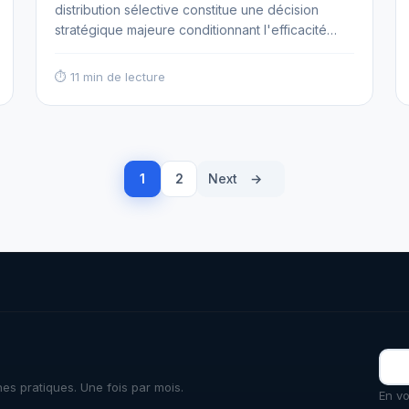
distribution sélective constitue une décision
stratégique majeure conditionnant l'efficacité
commerciale, le contrôle de marque et la
conformité réglementaire des réseaux de
⏱ 11 min de lecture
commercialisation. Ces deux modèles
contractuels, bien que partageant l'objectif
commun d'organiser la distribution de produits
par l'intermédiaire de partenaires commerciaux
indépendants, présentent des caractéristiques
1
2
Next
→
juridiques, économiques et opérationnelles…
Read more
nes pratiques. Une fois par mois.
En vo