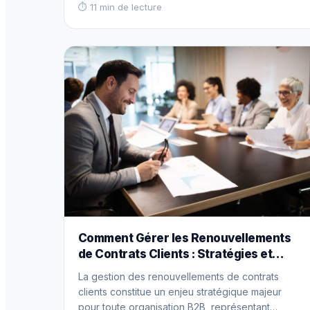
et modalités prédéfinies. Cet instrument juridique
⏱ 11 min de lecture
répond à un besoin fondamental de flexibilité
dans des environnements économiques et…
Read more
Comment Gérer les Renouvellements
de Contrats Clients : Stratégies et
Meilleures Pratiques
La gestion des renouvellements de contrats
clients constitue un enjeu stratégique majeur
pour toute organisation B2B, représentant