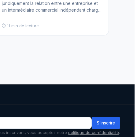
juridiquement la relation entre une entreprise et
un intermédiaire commercial indépendant chargé
de lui présenter des opportunités commerciales
sans disposer de mandat de représentation. Ce
⏱ 11 min de lecture
modèle contractuel, distinct du contrat d'agent
commercial ou de courtage, offre une flexibilité
opérationnelle appréciable pour développer
rapidement un réseau de prescripteurs tout en
maîtrisant… Read more
S’inscrire
us inscrivant, vous acceptez notre
politique de confidentialité
.