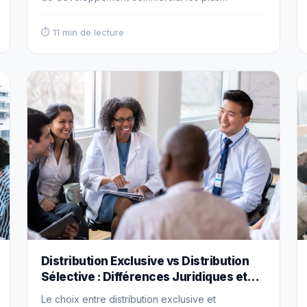
sophistiqués de l'économie moderne. En
organisant la réplication systématique d'un
⏱ 11 min de lecture
concept commercial éprouvé par l'intermédiaire
d'entrepreneurs indépendants, la franchise
permet une expansion accélérée avec limitation
des investissements capitalistiques tout en
préservant l'uniformité de l'expérience client et
la cohérence… Read more
Distribution Exclusive vs Distribution
Sélective : Différences Juridiques et
Stratégiques
Le choix entre distribution exclusive et