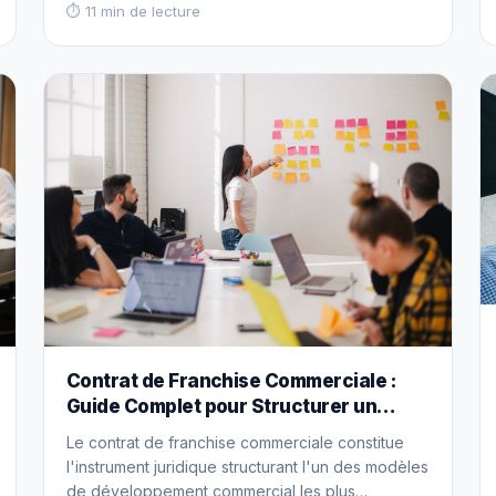
supérieure aux contrats domestiques, intégrant
⏱ 11 min de lecture
des dimensions multijuridictionnelles, des
considérations de droit international privé, des
implications fiscales transfrontalières et des
risques géopolitiques et de change. Cette
sophistication inhérente expose les organisations
insuffisamment préparées à des erreurs
contractuelles… Read more
Contrat de Franchise Commerciale :
Guide Complet pour Structurer un
Réseau Performant
Le contrat de franchise commerciale constitue
l'instrument juridique structurant l'un des modèles
de développement commercial les plus