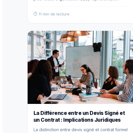
simultanément un risque de perte de revenus
récurrents et une opportunité de croissance
⏱ 11 min de lecture
organique par l'expansion des engagements
existants. Cette phase critique du cycle de vie
contractuel exige une attention managériale
soutenue et des processus rigoureusement
structurés pour… Read more
La Différence entre un Devis Signé et
un Contrat : Implications Juridiques
La distinction entre devis signé et contrat formel