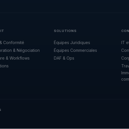
IT
SOLUTIONS
CO
 & Conformité
Équipes Juridiques
IT e
oration & Négociation
Équipes Commerciales
Com
ure & Workflows
DAF & Ops
Cor
tions
Trav
Immo
com
s