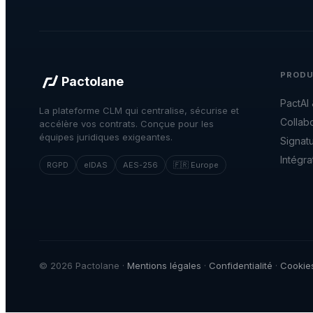
PRODU
Pactolane
PactAI
La plateforme CLM qui centralise, sécurise et
Collab
accélère vos contrats. Conçue pour les
équipes juridiques exigeantes.
Signat
Intégra
RGPD
eIDAS
AES-256
🇫🇷 Europe
© 2026 Pactolane ·
Mentions légales
·
Confidentialité
·
Cookie