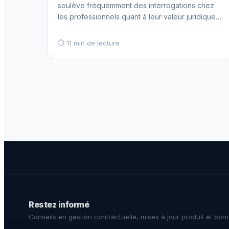
soulève fréquemment des interrogations chez
les professionnels quant à leur valeur juridique
respective et leurs implications pratiques. Bien
que ces deux documents organisent des
⏱ 11 min de lecture
transactions commerciales, ils présentent des
caractéristiques juridiques et opérationnelles
distinctes qu'il convient de maîtriser pour
sécuriser appropriément ses relations d'affaires.
La compréhension précise… Read more
Restez informé
Conseils en gestion contractuelle, mises à jour produit et bon