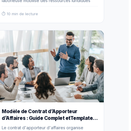
laborieuse mobilise des ressources juridiques
précieuses, ralentit considérablement la
conversion des opportunités commerciales et
⏱ 10 min de lecture
expose les organisations à des risques
substantiels d'incohérences contractuelles et
d'erreurs coûteuses. Read more
Modèle de Contrat d’Apporteur
d’Affaires : Guide Complet etTemplate
Gratuit
Le contrat d'apporteur d'affaires organise