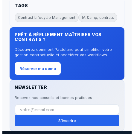
TAGS
Contract Lifecycle Management
IA &amp; contrats
PRÊT À RÉELLEMENT MAÎTRISER VOS
CONTRATS ?
Découvrez comment Pactolane peut simplifier votre
gestion contractuelle et accélérer vos workflows.
Réserver ma démo
NEWSLETTER
Recevez nos conseils et bonnes pratiques
S’inscrire